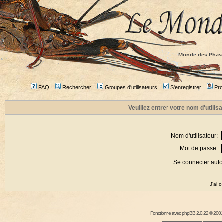
Monde des Phas
FAQ
Rechercher
Groupes d'utilisateurs
S'enregistrer
Prof
Veuillez entrer votre nom d'utili
Nom d'utilisateur:
Mot de passe:
Se connecter aut
J'ai 
Fonctionne avec
phpBB
2.0.22 © 2001