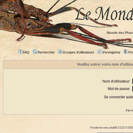
Monde des Phas
FAQ
Rechercher
Groupes d'utilisateurs
S'enregistrer
Prof
Veuillez entrer votre nom d'utili
Nom d'utilisateur:
Mot de passe:
Se connecter aut
J'ai 
Fonctionne avec
phpBB
2.0.22 © 2001