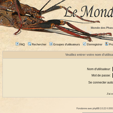
Monde des Phas
FAQ
Rechercher
Groupes d'utilisateurs
S'enregistrer
Prof
Veuillez entrer votre nom d'utili
Nom d'utilisateur:
Mot de passe:
Se connecter aut
J'ai 
Fonctionne avec
phpBB
2.0.22 © 2001