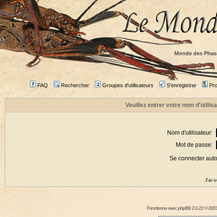
Monde des Phas
FAQ
Rechercher
Groupes d'utilisateurs
S'enregistrer
Prof
Veuillez entrer votre nom d'utili
Nom d'utilisateur:
Mot de passe:
Se connecter aut
J'ai 
Fonctionne avec
phpBB
2.0.22 © 2001