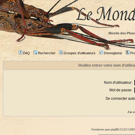
Monde des Phas
FAQ
Rechercher
Groupes d'utilisateurs
S'enregistrer
Prof
Veuillez entrer votre nom d'utili
Nom d'utilisateur:
Mot de passe:
Se connecter aut
J'ai 
Fonctionne avec
phpBB
2.0.22 © 2001