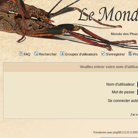
Monde des Phas
FAQ
Rechercher
Groupes d'utilisateurs
S'enregistrer
Prof
Veuillez entrer votre nom d'utili
Nom d'utilisateur:
Mot de passe:
Se connecter aut
J'ai 
Fonctionne avec
phpBB
2.0.22 © 2001