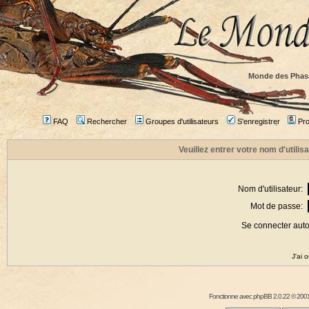
Monde des Phas
FAQ
Rechercher
Groupes d'utilisateurs
S'enregistrer
Prof
Veuillez entrer votre nom d'utili
Nom d'utilisateur:
Mot de passe:
Se connecter aut
J'ai 
Fonctionne avec
phpBB
2.0.22 © 2001