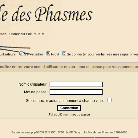
mes :: Index du Forum
::
::
tilisateurs
S'enregistrer
Profil
Se connecter pour vérifier ses messages privé
euillez entrer votre nom d'utilisateur et votre mot de passe pour vous connecte
Nom d'utilisateur:
Mot de passe:
Se connecter automatiquement à chaque visite:
J'ai oublié mon mot de passe
Fonctionne avec
phpBB
2.0.22 © 2001, 2007 phpBB Group : :
Le Monde des Phasmes
, 1999-2010