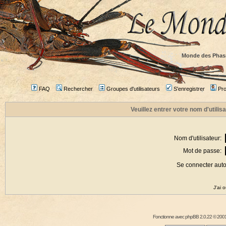
Monde des Phas
FAQ
Rechercher
Groupes d'utilisateurs
S'enregistrer
Prof
Veuillez entrer votre nom d'utili
Nom d'utilisateur:
Mot de passe:
Se connecter aut
J'ai 
Fonctionne avec
phpBB
2.0.22 © 2001