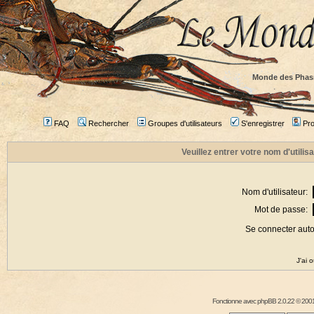
Monde des Phas
FAQ
Rechercher
Groupes d'utilisateurs
S'enregistrer
Prof
Veuillez entrer votre nom d'utili
Nom d'utilisateur:
Mot de passe:
Se connecter aut
J'ai 
Fonctionne avec
phpBB
2.0.22 © 2001