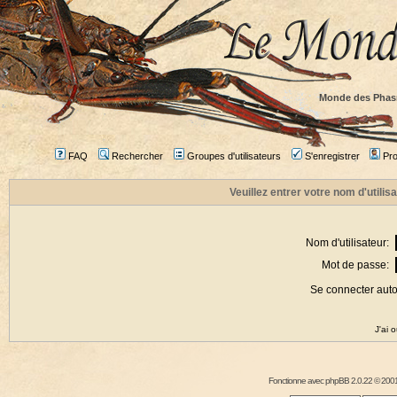
Monde des Phas
FAQ
Rechercher
Groupes d'utilisateurs
S'enregistrer
Prof
Veuillez entrer votre nom d'utili
Nom d'utilisateur:
Mot de passe:
Se connecter aut
J'ai 
Fonctionne avec
phpBB
2.0.22 © 2001