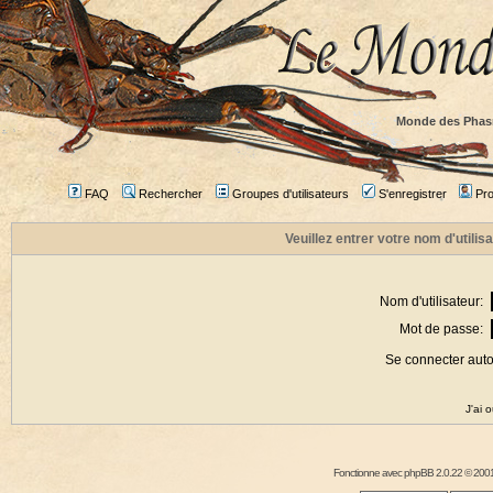
Monde des Phas
FAQ
Rechercher
Groupes d'utilisateurs
S'enregistrer
Prof
Veuillez entrer votre nom d'utili
Nom d'utilisateur:
Mot de passe:
Se connecter aut
J'ai 
Fonctionne avec
phpBB
2.0.22 © 2001