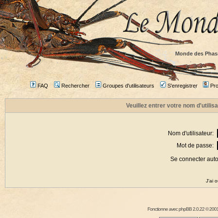
Monde des Phas
FAQ
Rechercher
Groupes d'utilisateurs
S'enregistrer
Prof
Veuillez entrer votre nom d'utili
Nom d'utilisateur:
Mot de passe:
Se connecter aut
J'ai 
Fonctionne avec
phpBB
2.0.22 © 2001