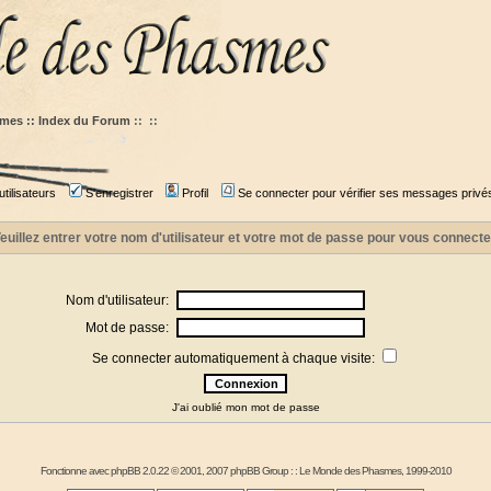
mes :: Index du Forum
::
::
tilisateurs
S'enregistrer
Profil
Se connecter pour vérifier ses messages privé
euillez entrer votre nom d'utilisateur et votre mot de passe pour vous connecte
Nom d'utilisateur:
Mot de passe:
Se connecter automatiquement à chaque visite:
J'ai oublié mon mot de passe
Fonctionne avec
phpBB
2.0.22 © 2001, 2007 phpBB Group : :
Le Monde des Phasmes
, 1999-2010