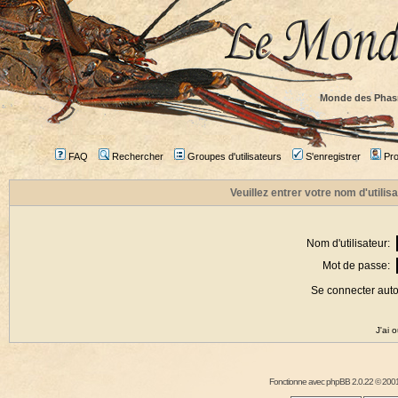
Monde des Phas
FAQ
Rechercher
Groupes d'utilisateurs
S'enregistrer
Prof
Veuillez entrer votre nom d'utili
Nom d'utilisateur:
Mot de passe:
Se connecter aut
J'ai 
Fonctionne avec
phpBB
2.0.22 © 2001