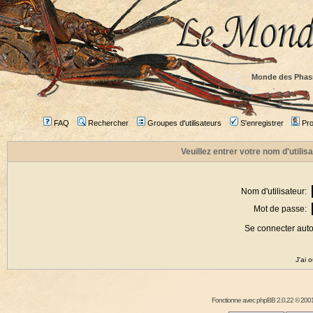
Monde des Phas
FAQ
Rechercher
Groupes d'utilisateurs
S'enregistrer
Prof
Veuillez entrer votre nom d'utili
Nom d'utilisateur:
Mot de passe:
Se connecter aut
J'ai 
Fonctionne avec
phpBB
2.0.22 © 2001