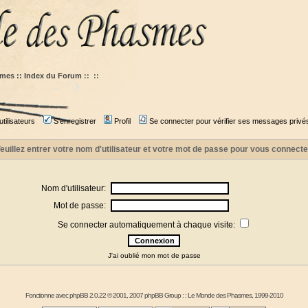
mes :: Index du Forum
::
::
tilisateurs
S'enregistrer
Profil
Se connecter pour vérifier ses messages privé
euillez entrer votre nom d'utilisateur et votre mot de passe pour vous connecte
Nom d'utilisateur:
Mot de passe:
Se connecter automatiquement à chaque visite:
J'ai oublié mon mot de passe
Fonctionne avec
phpBB
2.0.22 © 2001, 2007 phpBB Group : :
Le Monde des Phasmes
, 1999-2010