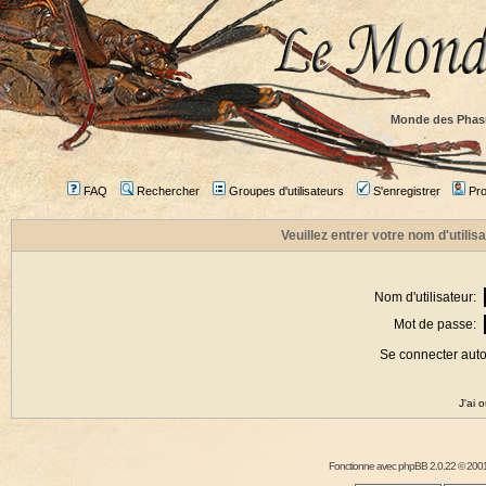
Monde des Phas
FAQ
Rechercher
Groupes d'utilisateurs
S'enregistrer
Prof
Veuillez entrer votre nom d'utili
Nom d'utilisateur:
Mot de passe:
Se connecter aut
J'ai 
Fonctionne avec
phpBB
2.0.22 © 2001