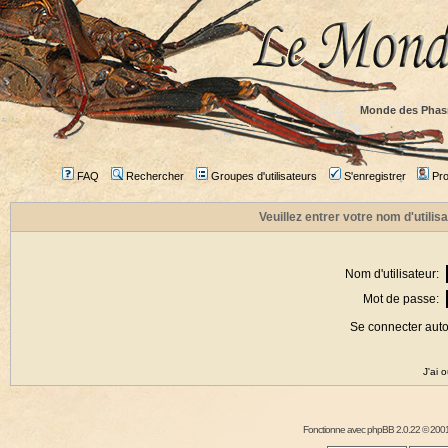
Monde des Phas
FAQ
Rechercher
Groupes d'utilisateurs
S'enregistrer
Prof
Veuillez entrer votre nom d'utili
Nom d'utilisateur:
Mot de passe:
Se connecter aut
J'ai 
Fonctionne avec
phpBB
2.0.22 © 2001