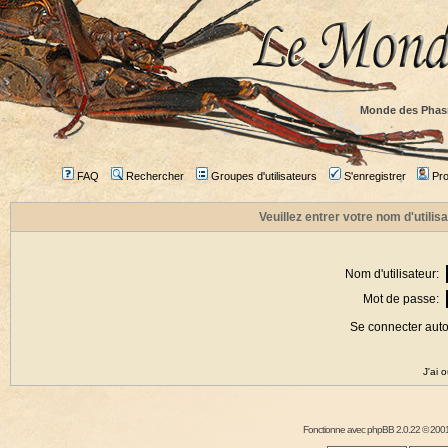
Monde des Phas
FAQ
Rechercher
Groupes d'utilisateurs
S'enregistrer
Prof
Veuillez entrer votre nom d'utili
Nom d'utilisateur:
Mot de passe:
Se connecter aut
J'ai 
Fonctionne avec
phpBB
2.0.22 © 2001