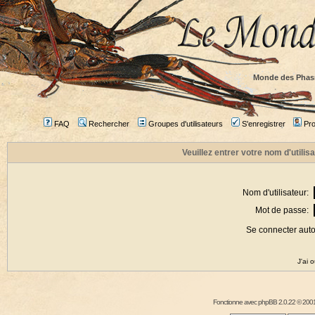
Monde des Phas
FAQ
Rechercher
Groupes d'utilisateurs
S'enregistrer
Prof
Veuillez entrer votre nom d'utili
Nom d'utilisateur:
Mot de passe:
Se connecter aut
J'ai 
Fonctionne avec
phpBB
2.0.22 © 2001