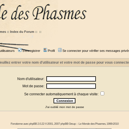
mes :: Index du Forum
::
::
tilisateurs
S'enregistrer
Profil
Se connecter pour vérifier ses messages privé
euillez entrer votre nom d'utilisateur et votre mot de passe pour vous connecte
Nom d'utilisateur:
Mot de passe:
Se connecter automatiquement à chaque visite:
J'ai oublié mon mot de passe
Fonctionne avec
phpBB
2.0.22 © 2001, 2007 phpBB Group : :
Le Monde des Phasmes
, 1999-2010