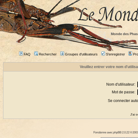
Monde des Phas
FAQ
Rechercher
Groupes d'utilisateurs
S'enregistrer
Prof
Veuillez entrer votre nom d'utili
Nom d'utilisateur:
Mot de passe:
Se connecter aut
J'ai 
Fonctionne avec
phpBB
2.0.22 © 2001