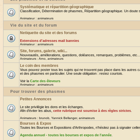
Systématique et répartition géographique
Classification, Détermination de phasmes, Répartition géographique. Un doute su
Animateur :
animateurs
Vie du site et du forum
Netiquette du site et des forums
Extensions d'adresses mail bannies
Animateur :
animateurs
Site, forums, galerie, wiki...
Nouveautés, améliorations, questions, doléances, remarques, problèmes, etc... B
Animateurs :
Arno
,
animateurs
Le coin des membres
Vous pouvez poster tous les sujets qui ne trouvent pas place dans les autres ca
et des phasmes en particulier. Une seule obligation : restez courtois.
Voir la
Carte des éleveurs
Animateur :
animateurs
Pour trouver des phasmes
Petites Annonces
Le site privilègie les dons et les échanges.
Afin d'éviter les abus,
cette rubrique est soumise à des règles strictes
.
Animateurs :
brunob
,
Yannick Bellanger
,
animateurs
Bourses & Expos
Toutes les Bourses et Expositions d'Arthropodes, n'hésitez pas à signaler celles 
Agenda annuel - toutes les bourses et expos de l'année
.