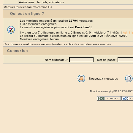
Animateurs :
brunob
,
animateurs
Marquer tous les forums comme lus
Qui est en ligne ?
Les membres ont posté un total de
12704
messages
1857
membres enregistrés
Le membre enregistré le plus récent est
Duskthan85
Il y a en tout
7
utilisateurs en ligne :: 0 Enregistré, 0 Invisible et 7 Invités [
Adminis
Le record du nombre d'utilisateurs en ligne est de
2098
le 25 Fév 2025, 02:10
Membres enregistrés: Aucun
Ces données sont basées sur les utilisateurs actifs des cinq dernières minutes
Connexion
Nom d'utilisateur:
Mot de passe:
Nouveaux messages
Fonctionne avec
phpBB
2.0.22 © 2001