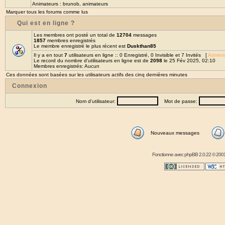
Animateurs :
brunob
,
animateurs
Marquer tous les forums comme lus
Qui est en ligne ?
Les membres ont posté un total de
12704
messages
1857
membres enregistrés
Le membre enregistré le plus récent est
Duskthan85
Il y a en tout
7
utilisateurs en ligne :: 0 Enregistré, 0 Invisible et 7 Invités [
Adminis
Le record du nombre d'utilisateurs en ligne est de
2098
le 25 Fév 2025, 02:10
Membres enregistrés: Aucun
Ces données sont basées sur les utilisateurs actifs des cinq dernières minutes
Connexion
Nom d'utilisateur:
Mot de passe:
Nouveaux messages
Fonctionne avec
phpBB
2.0.22 © 2001