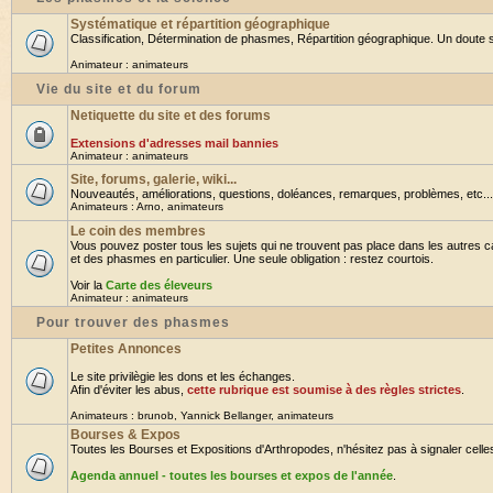
Systématique et répartition géographique
Classification, Détermination de phasmes, Répartition géographique. Un doute su
Animateur :
animateurs
Vie du site et du forum
Netiquette du site et des forums
Extensions d'adresses mail bannies
Animateur :
animateurs
Site, forums, galerie, wiki...
Nouveautés, améliorations, questions, doléances, remarques, problèmes, etc... B
Animateurs :
Arno
,
animateurs
Le coin des membres
Vous pouvez poster tous les sujets qui ne trouvent pas place dans les autres ca
et des phasmes en particulier. Une seule obligation : restez courtois.
Voir la
Carte des éleveurs
Animateur :
animateurs
Pour trouver des phasmes
Petites Annonces
Le site privilègie les dons et les échanges.
Afin d'éviter les abus,
cette rubrique est soumise à des règles strictes
.
Animateurs :
brunob
,
Yannick Bellanger
,
animateurs
Bourses & Expos
Toutes les Bourses et Expositions d'Arthropodes, n'hésitez pas à signaler celles 
Agenda annuel - toutes les bourses et expos de l'année
.