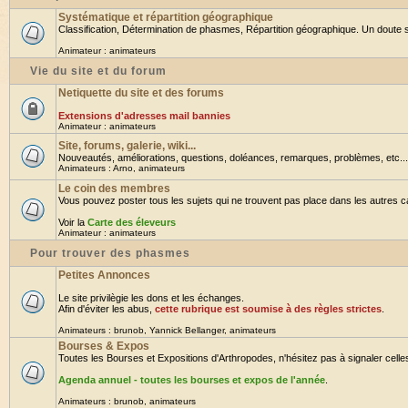
Systématique et répartition géographique
Classification, Détermination de phasmes, Répartition géographique. Un doute su
Animateur :
animateurs
Vie du site et du forum
Netiquette du site et des forums
Extensions d'adresses mail bannies
Animateur :
animateurs
Site, forums, galerie, wiki...
Nouveautés, améliorations, questions, doléances, remarques, problèmes, etc... B
Animateurs :
Arno
,
animateurs
Le coin des membres
Vous pouvez poster tous les sujets qui ne trouvent pas place dans les autres cat
Voir la
Carte des éleveurs
Animateur :
animateurs
Pour trouver des phasmes
Petites Annonces
Le site privilègie les dons et les échanges.
Afin d'éviter les abus,
cette rubrique est soumise à des règles strictes
.
Animateurs :
brunob
,
Yannick Bellanger
,
animateurs
Bourses & Expos
Toutes les Bourses et Expositions d'Arthropodes, n'hésitez pas à signaler celles 
Agenda annuel - toutes les bourses et expos de l'année
.
Animateurs :
brunob
,
animateurs