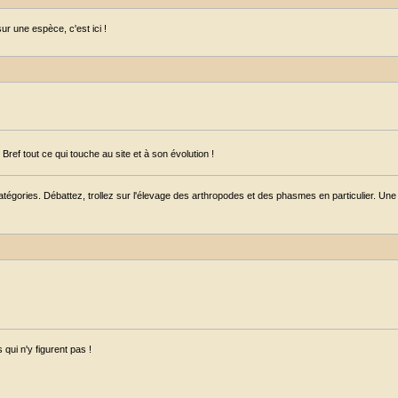
r une espèce, c'est ici !
ref tout ce qui touche au site et à son évolution !
égories. Débattez, trollez sur l'élevage des arthropodes et des phasmes en particulier. Une s
qui n'y figurent pas !