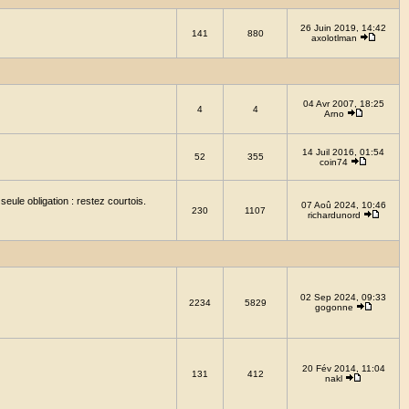
26 Juin 2019, 14:42
141
880
axolotlman
04 Avr 2007, 18:25
4
4
Arno
14 Juil 2016, 01:54
52
355
coin74
eule obligation : restez courtois.
07 Aoû 2024, 10:46
230
1107
richardunord
02 Sep 2024, 09:33
2234
5829
gogonne
20 Fév 2014, 11:04
131
412
nakl