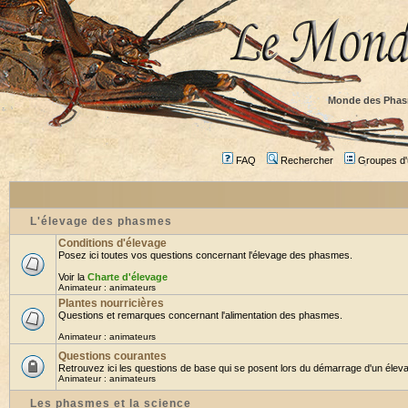
Monde des Phas
FAQ
Rechercher
Groupes d'u
L'élevage des phasmes
Conditions d'élevage
Posez ici toutes vos questions concernant l'élevage des phasmes.
Voir la
Charte d'élevage
Animateur :
animateurs
Plantes nourricières
Questions et remarques concernant l'alimentation des phasmes.
Animateur :
animateurs
Questions courantes
Retrouvez ici les questions de base qui se posent lors du démarrage d'un éleva
Animateur :
animateurs
Les phasmes et la science