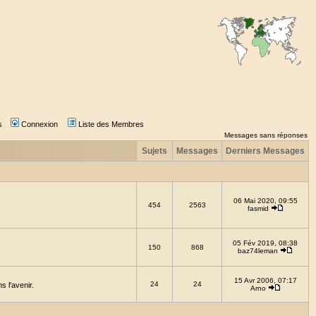
s
Connexion
Liste des Membres
Messages sans réponses
Sujets
Messages
Derniers Messages
06 Mai 2020, 09:55
454
2563
fasmid
05 Fév 2019, 08:38
150
868
baz74leman
15 Avr 2006, 07:17
24
24
 l'avenir.
Arno