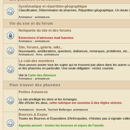
Systématique et répartition géographique
Classification, Détermination de phasmes, Répartition géographique. Un doute su
Animateur :
animateurs
Vie du site et du forum
Netiquette du site et des forums
Extensions d'adresses mail bannies
Animateur :
animateurs
Site, forums, galerie, wiki...
Nouveautés, améliorations, questions, doléances, remarques, problèmes, etc... B
Animateurs :
Arno
,
animateurs
Le coin des membres
Vous pouvez poster tous les sujets qui ne trouvent pas place dans les autres ca
et des phasmes en particulier. Une seule obligation : restez courtois.
Voir la
Carte des éleveurs
Animateur :
animateurs
Pour trouver des phasmes
Petites Annonces
Le site privilègie les dons et les échanges.
Afin d'éviter les abus,
cette rubrique est soumise à des règles strictes
.
Animateurs :
brunob
,
Yannick Bellanger
,
animateurs
Bourses & Expos
Toutes les Bourses et Expositions d'Arthropodes, n'hésitez pas à signaler celles 
Agenda annuel - toutes les bourses et expos de l'année
.