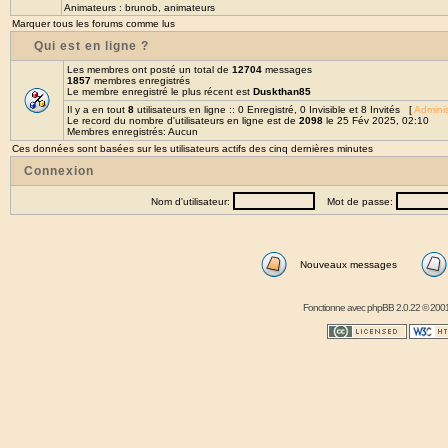
Animateurs :
brunob
,
animateurs
Marquer tous les forums comme lus
Qui est en ligne ?
Les membres ont posté un total de
12704
messages
1857
membres enregistrés
Le membre enregistré le plus récent est
Duskthan85
Il y a en tout
8
utilisateurs en ligne :: 0 Enregistré, 0 Invisible et 8 Invités [
Adminis
Le record du nombre d'utilisateurs en ligne est de
2098
le 25 Fév 2025, 02:10
Membres enregistrés: Aucun
Ces données sont basées sur les utilisateurs actifs des cinq dernières minutes
Connexion
Nom d'utilisateur:
Mot de passe:
Nouveaux messages
Fonctionne avec
phpBB
2.0.22 © 2001