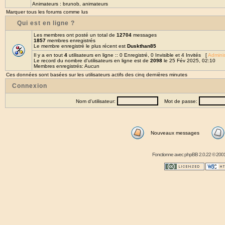
Animateurs :
brunob
,
animateurs
Marquer tous les forums comme lus
Qui est en ligne ?
Les membres ont posté un total de
12704
messages
1857
membres enregistrés
Le membre enregistré le plus récent est
Duskthan85
Il y a en tout
4
utilisateurs en ligne :: 0 Enregistré, 0 Invisible et 4 Invités [
Adminis
Le record du nombre d'utilisateurs en ligne est de
2098
le 25 Fév 2025, 02:10
Membres enregistrés: Aucun
Ces données sont basées sur les utilisateurs actifs des cinq dernières minutes
Connexion
Nom d'utilisateur:
Mot de passe:
Nouveaux messages
Fonctionne avec
phpBB
2.0.22 © 2001