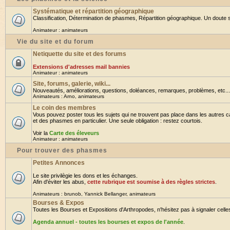
Systématique et répartition géographique
Classification, Détermination de phasmes, Répartition géographique. Un doute su
Animateur :
animateurs
Vie du site et du forum
Netiquette du site et des forums
Extensions d'adresses mail bannies
Animateur :
animateurs
Site, forums, galerie, wiki...
Nouveautés, améliorations, questions, doléances, remarques, problèmes, etc... B
Animateurs :
Arno
,
animateurs
Le coin des membres
Vous pouvez poster tous les sujets qui ne trouvent pas place dans les autres ca
et des phasmes en particulier. Une seule obligation : restez courtois.
Voir la
Carte des éleveurs
Animateur :
animateurs
Pour trouver des phasmes
Petites Annonces
Le site privilègie les dons et les échanges.
Afin d'éviter les abus,
cette rubrique est soumise à des règles strictes
.
Animateurs :
brunob
,
Yannick Bellanger
,
animateurs
Bourses & Expos
Toutes les Bourses et Expositions d'Arthropodes, n'hésitez pas à signaler celles 
Agenda annuel - toutes les bourses et expos de l'année
.