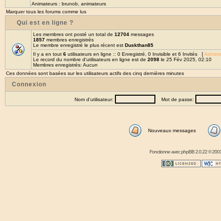
Animateurs :
brunob
,
animateurs
Marquer tous les forums comme lus
Qui est en ligne ?
Les membres ont posté un total de
12704
messages
1857
membres enregistrés
Le membre enregistré le plus récent est
Duskthan85
Il y a en tout
6
utilisateurs en ligne :: 0 Enregistré, 0 Invisible et 6 Invités [
Adminis
Le record du nombre d'utilisateurs en ligne est de
2098
le 25 Fév 2025, 02:10
Membres enregistrés: Aucun
Ces données sont basées sur les utilisateurs actifs des cinq dernières minutes
Connexion
Nom d'utilisateur:
Mot de passe:
Nouveaux messages
Fonctionne avec
phpBB
2.0.22 © 2001