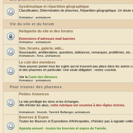
Systématique et répartition géographique
Classification, Détermination de phasmes, Répartition géographique. Un doute su
Animateur :
animateurs
Vie du site et du forum
Netiquette du site et des forums
Extensions d'adresses mail bannies
Animateur :
animateurs
Site, forums, galerie, wiki...
Nouveautés, améliorations, questions, doléances, remarques, problèmes, etc... B
Animateurs :
Arno
,
animateurs
Le coin des membres
Vous pouvez poster tous les sujets qui ne trouvent pas place dans les autres ca
et des phasmes en particulier. Une seule obligation : restez courtois.
Voir la
Carte des éleveurs
Animateur :
animateurs
Pour trouver des phasmes
Petites Annonces
Le site privilègie les dons et les échanges.
Afin d'éviter les abus,
cette rubrique est soumise à des règles strictes
.
Animateurs :
brunob
,
Yannick Bellanger
,
animateurs
Bourses & Expos
Toutes les Bourses et Expositions d'Arthropodes, n'hésitez pas à signaler celles 
Agenda annuel - toutes les bourses et expos de l'année
.