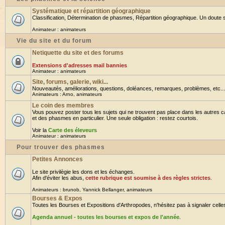
Systématique et répartition géographique
Classification, Détermination de phasmes, Répartition géographique. Un doute su
Animateur :
animateurs
Vie du site et du forum
Netiquette du site et des forums
Extensions d'adresses mail bannies
Animateur :
animateurs
Site, forums, galerie, wiki...
Nouveautés, améliorations, questions, doléances, remarques, problèmes, etc... B
Animateurs :
Arno
,
animateurs
Le coin des membres
Vous pouvez poster tous les sujets qui ne trouvent pas place dans les autres ca
et des phasmes en particulier. Une seule obligation : restez courtois.
Voir la
Carte des éleveurs
Animateur :
animateurs
Pour trouver des phasmes
Petites Annonces
Le site privilègie les dons et les échanges.
Afin d'éviter les abus,
cette rubrique est soumise à des règles strictes
.
Animateurs :
brunob
,
Yannick Bellanger
,
animateurs
Bourses & Expos
Toutes les Bourses et Expositions d'Arthropodes, n'hésitez pas à signaler celles 
Agenda annuel - toutes les bourses et expos de l'année
.