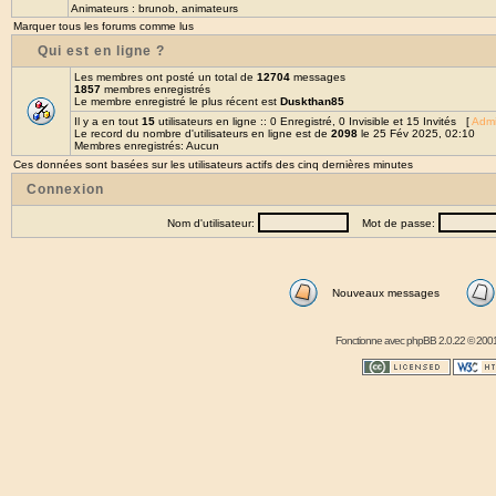
Animateurs :
brunob
,
animateurs
Marquer tous les forums comme lus
Qui est en ligne ?
Les membres ont posté un total de
12704
messages
1857
membres enregistrés
Le membre enregistré le plus récent est
Duskthan85
Il y a en tout
15
utilisateurs en ligne :: 0 Enregistré, 0 Invisible et 15 Invités [
Admi
Le record du nombre d'utilisateurs en ligne est de
2098
le 25 Fév 2025, 02:10
Membres enregistrés: Aucun
Ces données sont basées sur les utilisateurs actifs des cinq dernières minutes
Connexion
Nom d'utilisateur:
Mot de passe:
Nouveaux messages
Fonctionne avec
phpBB
2.0.22 © 2001