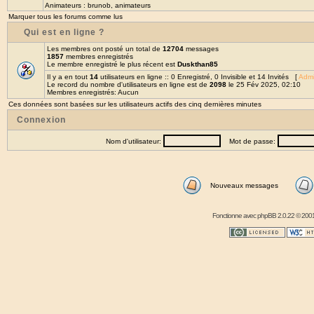
Animateurs :
brunob
,
animateurs
Marquer tous les forums comme lus
Qui est en ligne ?
Les membres ont posté un total de
12704
messages
1857
membres enregistrés
Le membre enregistré le plus récent est
Duskthan85
Il y a en tout
14
utilisateurs en ligne :: 0 Enregistré, 0 Invisible et 14 Invités [
Admi
Le record du nombre d'utilisateurs en ligne est de
2098
le 25 Fév 2025, 02:10
Membres enregistrés: Aucun
Ces données sont basées sur les utilisateurs actifs des cinq dernières minutes
Connexion
Nom d'utilisateur:
Mot de passe:
Nouveaux messages
Fonctionne avec
phpBB
2.0.22 © 2001