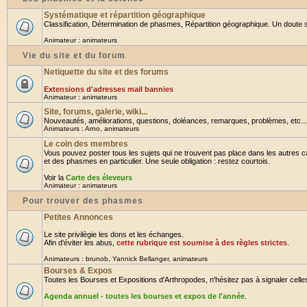
Systématique et répartition géographique
Classification, Détermination de phasmes, Répartition géographique. Un doute su
Animateur :
animateurs
Vie du site et du forum
Netiquette du site et des forums
Extensions d'adresses mail bannies
Animateur :
animateurs
Site, forums, galerie, wiki...
Nouveautés, améliorations, questions, doléances, remarques, problèmes, etc... B
Animateurs :
Arno
,
animateurs
Le coin des membres
Vous pouvez poster tous les sujets qui ne trouvent pas place dans les autres ca
et des phasmes en particulier. Une seule obligation : restez courtois.
Voir la
Carte des éleveurs
Animateur :
animateurs
Pour trouver des phasmes
Petites Annonces
Le site privilègie les dons et les échanges.
Afin d'éviter les abus,
cette rubrique est soumise à des règles strictes
.
Animateurs :
brunob
,
Yannick Bellanger
,
animateurs
Bourses & Expos
Toutes les Bourses et Expositions d'Arthropodes, n'hésitez pas à signaler celles 
Agenda annuel - toutes les bourses et expos de l'année
.