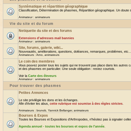
Systématique et répartition géographique
Classification, Détermination de phasmes, Répartition géographique. Un doute su
Animateur :
animateurs
Vie du site et du forum
Netiquette du site et des forums
Extensions d'adresses mail bannies
Animateur :
animateurs
Site, forums, galerie, wiki...
Nouveautés, améliorations, questions, doléances, remarques, problèmes, etc... B
Animateurs :
Arno
,
animateurs
Le coin des membres
Vous pouvez poster tous les sujets qui ne trouvent pas place dans les autres ca
et des phasmes en particulier. Une seule obligation : restez courtois.
Voir la
Carte des éleveurs
Animateur :
animateurs
Pour trouver des phasmes
Petites Annonces
Le site privilègie les dons et les échanges.
Afin d'éviter les abus,
cette rubrique est soumise à des règles strictes
.
Animateurs :
brunob
,
Yannick Bellanger
,
animateurs
Bourses & Expos
Toutes les Bourses et Expositions d'Arthropodes, n'hésitez pas à signaler celles 
Agenda annuel - toutes les bourses et expos de l'année
.