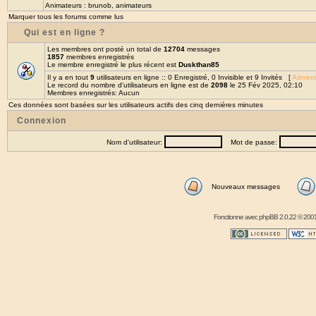
Animateurs :
brunob
,
animateurs
Marquer tous les forums comme lus
Qui est en ligne ?
Les membres ont posté un total de
12704
messages
1857
membres enregistrés
Le membre enregistré le plus récent est
Duskthan85
Il y a en tout
9
utilisateurs en ligne :: 0 Enregistré, 0 Invisible et 9 Invités [
Adminis
Le record du nombre d'utilisateurs en ligne est de
2098
le 25 Fév 2025, 02:10
Membres enregistrés: Aucun
Ces données sont basées sur les utilisateurs actifs des cinq dernières minutes
Connexion
Nom d'utilisateur:
Mot de passe:
Nouveaux messages
Fonctionne avec
phpBB
2.0.22 © 2001