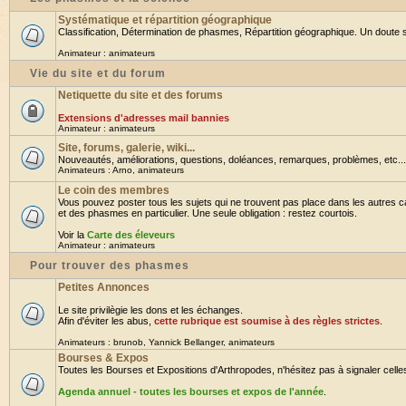
Systématique et répartition géographique
Classification, Détermination de phasmes, Répartition géographique. Un doute su
Animateur :
animateurs
Vie du site et du forum
Netiquette du site et des forums
Extensions d'adresses mail bannies
Animateur :
animateurs
Site, forums, galerie, wiki...
Nouveautés, améliorations, questions, doléances, remarques, problèmes, etc... B
Animateurs :
Arno
,
animateurs
Le coin des membres
Vous pouvez poster tous les sujets qui ne trouvent pas place dans les autres ca
et des phasmes en particulier. Une seule obligation : restez courtois.
Voir la
Carte des éleveurs
Animateur :
animateurs
Pour trouver des phasmes
Petites Annonces
Le site privilègie les dons et les échanges.
Afin d'éviter les abus,
cette rubrique est soumise à des règles strictes
.
Animateurs :
brunob
,
Yannick Bellanger
,
animateurs
Bourses & Expos
Toutes les Bourses et Expositions d'Arthropodes, n'hésitez pas à signaler celles 
Agenda annuel - toutes les bourses et expos de l'année
.