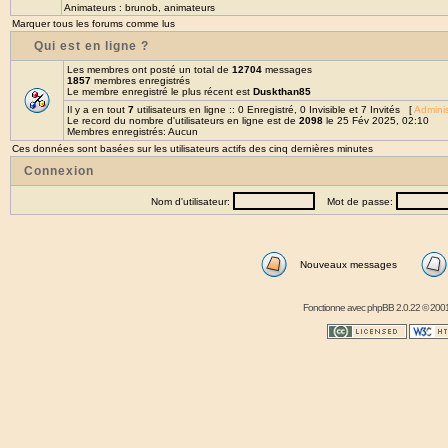
Animateurs :
brunob
,
animateurs
Marquer tous les forums comme lus
Qui est en ligne ?
Les membres ont posté un total de
12704
messages
1857
membres enregistrés
Le membre enregistré le plus récent est
Duskthan85
Il y a en tout
7
utilisateurs en ligne :: 0 Enregistré, 0 Invisible et 7 Invités [
Adminis
Le record du nombre d'utilisateurs en ligne est de
2098
le 25 Fév 2025, 02:10
Membres enregistrés: Aucun
Ces données sont basées sur les utilisateurs actifs des cinq dernières minutes
Connexion
Nom d'utilisateur:
Mot de passe:
Nouveaux messages
Fonctionne avec
phpBB
2.0.22 © 2001