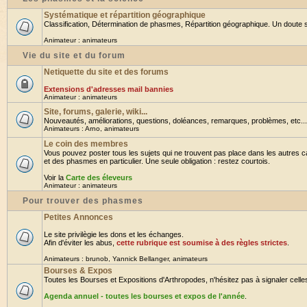
Systématique et répartition géographique
Classification, Détermination de phasmes, Répartition géographique. Un doute su
Animateur :
animateurs
Vie du site et du forum
Netiquette du site et des forums
Extensions d'adresses mail bannies
Animateur :
animateurs
Site, forums, galerie, wiki...
Nouveautés, améliorations, questions, doléances, remarques, problèmes, etc... B
Animateurs :
Arno
,
animateurs
Le coin des membres
Vous pouvez poster tous les sujets qui ne trouvent pas place dans les autres ca
et des phasmes en particulier. Une seule obligation : restez courtois.
Voir la
Carte des éleveurs
Animateur :
animateurs
Pour trouver des phasmes
Petites Annonces
Le site privilègie les dons et les échanges.
Afin d'éviter les abus,
cette rubrique est soumise à des règles strictes
.
Animateurs :
brunob
,
Yannick Bellanger
,
animateurs
Bourses & Expos
Toutes les Bourses et Expositions d'Arthropodes, n'hésitez pas à signaler celles 
Agenda annuel - toutes les bourses et expos de l'année
.