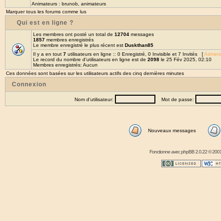
Animateurs :
brunob
,
animateurs
Marquer tous les forums comme lus
Qui est en ligne ?
Les membres ont posté un total de
12704
messages
1857
membres enregistrés
Le membre enregistré le plus récent est
Duskthan85
Il y a en tout
7
utilisateurs en ligne :: 0 Enregistré, 0 Invisible et 7 Invités [
Adminis
Le record du nombre d'utilisateurs en ligne est de
2098
le 25 Fév 2025, 02:10
Membres enregistrés: Aucun
Ces données sont basées sur les utilisateurs actifs des cinq dernières minutes
Connexion
Nom d'utilisateur:
Mot de passe:
Nouveaux messages
Fonctionne avec
phpBB
2.0.22 © 2001