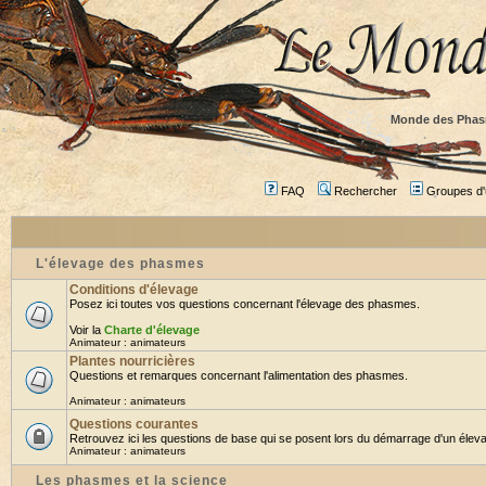
Monde des Phas
FAQ
Rechercher
Groupes d'u
L'élevage des phasmes
Conditions d'élevage
Posez ici toutes vos questions concernant l'élevage des phasmes.
Voir la
Charte d'élevage
Animateur :
animateurs
Plantes nourricières
Questions et remarques concernant l'alimentation des phasmes.
Animateur :
animateurs
Questions courantes
Retrouvez ici les questions de base qui se posent lors du démarrage d'un éleva
Animateur :
animateurs
Les phasmes et la science