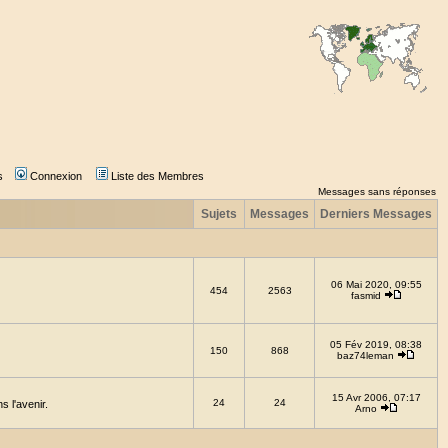
s
Connexion
Liste des Membres
Messages sans réponses
Sujets
Messages
Derniers Messages
06 Mai 2020, 09:55
454
2563
fasmid
05 Fév 2019, 08:38
150
868
baz74leman
15 Avr 2006, 07:17
24
24
 l'avenir.
Arno