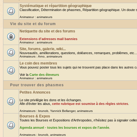
Systématique et répartition géographique
Classification, Détermination de phasmes, Répartition géographique. Un doute su
Animateur :
animateurs
Vie du site et du forum
Netiquette du site et des forums
Extensions d'adresses mail bannies
Animateur :
animateurs
Site, forums, galerie, wiki...
Nouveautés, améliorations, questions, doléances, remarques, problèmes, etc... B
Animateurs :
Arno
,
animateurs
Le coin des membres
Vous pouvez poster tous les sujets qui ne trouvent pas place dans les autres cat
Voir la
Carte des éleveurs
Animateur :
animateurs
Pour trouver des phasmes
Petites Annonces
Le site privilègie les dons et les échanges.
Afin d'éviter les abus,
cette rubrique est soumise à des règles strictes
.
Animateurs :
brunob
,
Yannick Bellanger
,
animateurs
Bourses & Expos
Toutes les Bourses et Expositions d'Arthropodes, n'hésitez pas à signaler celles 
Agenda annuel - toutes les bourses et expos de l'année
.
Animateurs :
brunob
,
animateurs