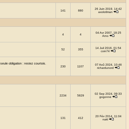
26 Juin 2019, 14:42
141
880
axolotlman
04 Avr 2007, 18:25
4
4
Arno
14 Juil 2016, 01:54
52
355
coin74
eule obligation : restez courtois.
07 Aoû 2024, 10:46
230
1107
richardunord
02 Sep 2024, 09:33
2234
5829
gogonne
20 Fév 2014, 11:04
131
412
nakl