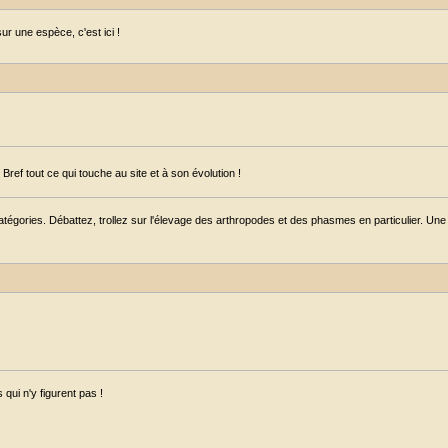
r une espèce, c'est ici !
ref tout ce qui touche au site et à son évolution !
égories. Débattez, trollez sur l'élevage des arthropodes et des phasmes en particulier. Une s
qui n'y figurent pas !