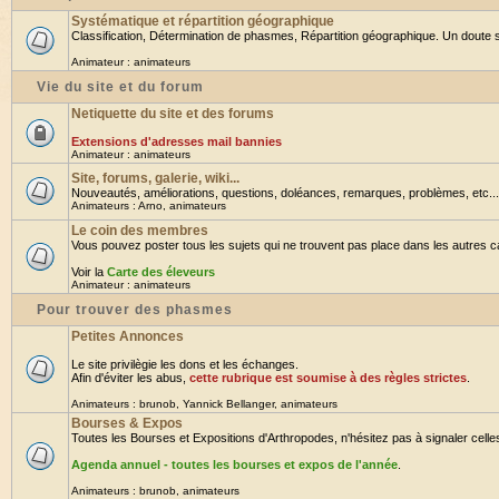
Systématique et répartition géographique
Classification, Détermination de phasmes, Répartition géographique. Un doute su
Animateur :
animateurs
Vie du site et du forum
Netiquette du site et des forums
Extensions d'adresses mail bannies
Animateur :
animateurs
Site, forums, galerie, wiki...
Nouveautés, améliorations, questions, doléances, remarques, problèmes, etc... B
Animateurs :
Arno
,
animateurs
Le coin des membres
Vous pouvez poster tous les sujets qui ne trouvent pas place dans les autres cat
Voir la
Carte des éleveurs
Animateur :
animateurs
Pour trouver des phasmes
Petites Annonces
Le site privilègie les dons et les échanges.
Afin d'éviter les abus,
cette rubrique est soumise à des règles strictes
.
Animateurs :
brunob
,
Yannick Bellanger
,
animateurs
Bourses & Expos
Toutes les Bourses et Expositions d'Arthropodes, n'hésitez pas à signaler celles 
Agenda annuel - toutes les bourses et expos de l'année
.
Animateurs :
brunob
,
animateurs