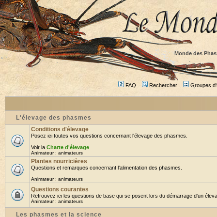
Monde des Phas
FAQ
Rechercher
Groupes d'u
L'élevage des phasmes
Conditions d'élevage
Posez ici toutes vos questions concernant l'élevage des phasmes.
Voir la
Charte d'élevage
Animateur :
animateurs
Plantes nourricières
Questions et remarques concernant l'alimentation des phasmes.
Animateur :
animateurs
Questions courantes
Retrouvez ici les questions de base qui se posent lors du démarrage d'un éleva
Animateur :
animateurs
Les phasmes et la science