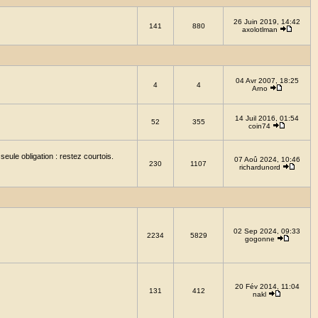
26 Juin 2019, 14:42
141
880
axolotlman
04 Avr 2007, 18:25
4
4
Arno
14 Juil 2016, 01:54
52
355
coin74
eule obligation : restez courtois.
07 Aoû 2024, 10:46
230
1107
richardunord
02 Sep 2024, 09:33
2234
5829
gogonne
20 Fév 2014, 11:04
131
412
nakl