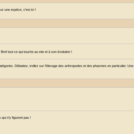
r une espèce, c'est ici !
ref tout ce qui touche au site et à son évolution !
égories. Débattez, trollez sur l'élevage des arthropodes et des phasmes en particulier. Une s
qui n'y figurent pas !