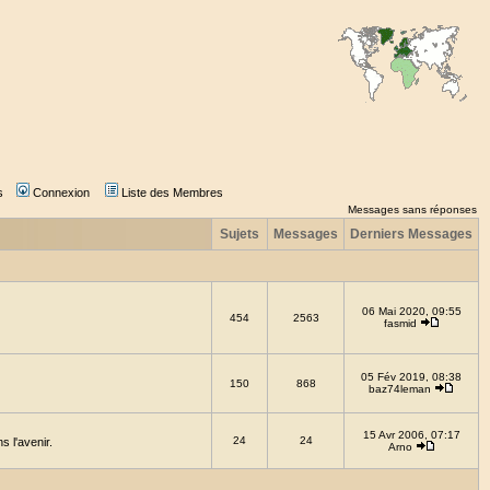
s
Connexion
Liste des Membres
Messages sans réponses
Sujets
Messages
Derniers Messages
06 Mai 2020, 09:55
454
2563
fasmid
05 Fév 2019, 08:38
150
868
baz74leman
15 Avr 2006, 07:17
24
24
 l'avenir.
Arno