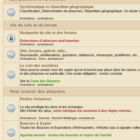
Systématique et répartition géographique
Classification, Détermination de phasmes, Répartition géographique. Un doute su
Animateur :
animateurs
Vie du site et du forum
Netiquette du site et des forums
Extensions d'adresses mail bannies
Animateur :
animateurs
Site, forums, galerie, wiki...
Nouveautés, améliorations, questions, doléances, remarques, problèmes, etc... B
Animateurs :
Arno
,
animateurs
Le coin des membres
Vous pouvez poster tous les sujets qui ne trouvent pas place dans les autres ca
et des phasmes en particulier. Une seule obligation : restez courtois.
Voir la
Carte des éleveurs
Animateur :
animateurs
Pour trouver des phasmes
Petites Annonces
Le site privilègie les dons et les échanges.
Afin d'éviter les abus,
cette rubrique est soumise à des règles strictes
.
Animateurs :
brunob
,
Yannick Bellanger
,
animateurs
Bourses & Expos
Toutes les Bourses et Expositions d'Arthropodes, n'hésitez pas à signaler celles 
Agenda annuel - toutes les bourses et expos de l'année
.