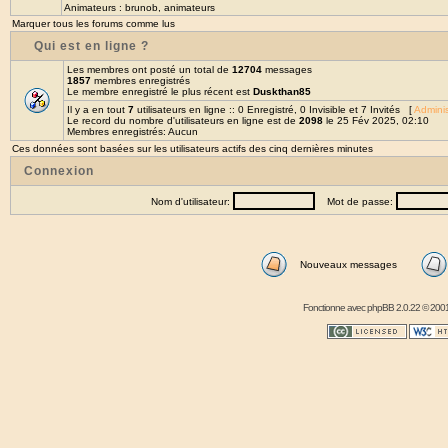
Animateurs :
brunob
,
animateurs
Marquer tous les forums comme lus
Qui est en ligne ?
Les membres ont posté un total de
12704
messages
1857
membres enregistrés
Le membre enregistré le plus récent est
Duskthan85
Il y a en tout
7
utilisateurs en ligne :: 0 Enregistré, 0 Invisible et 7 Invités [
Adminis
Le record du nombre d'utilisateurs en ligne est de
2098
le 25 Fév 2025, 02:10
Membres enregistrés: Aucun
Ces données sont basées sur les utilisateurs actifs des cinq dernières minutes
Connexion
Nom d'utilisateur:
Mot de passe:
Nouveaux messages
Fonctionne avec
phpBB
2.0.22 © 2001