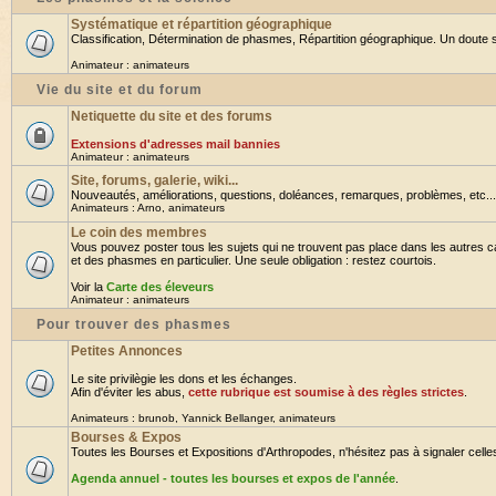
Systématique et répartition géographique
Classification, Détermination de phasmes, Répartition géographique. Un doute su
Animateur :
animateurs
Vie du site et du forum
Netiquette du site et des forums
Extensions d'adresses mail bannies
Animateur :
animateurs
Site, forums, galerie, wiki...
Nouveautés, améliorations, questions, doléances, remarques, problèmes, etc... B
Animateurs :
Arno
,
animateurs
Le coin des membres
Vous pouvez poster tous les sujets qui ne trouvent pas place dans les autres ca
et des phasmes en particulier. Une seule obligation : restez courtois.
Voir la
Carte des éleveurs
Animateur :
animateurs
Pour trouver des phasmes
Petites Annonces
Le site privilègie les dons et les échanges.
Afin d'éviter les abus,
cette rubrique est soumise à des règles strictes
.
Animateurs :
brunob
,
Yannick Bellanger
,
animateurs
Bourses & Expos
Toutes les Bourses et Expositions d'Arthropodes, n'hésitez pas à signaler celles 
Agenda annuel - toutes les bourses et expos de l'année
.