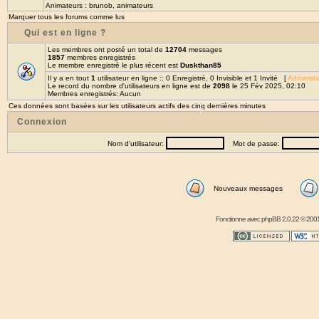
Animateurs :
brunob
,
animateurs
Marquer tous les forums comme lus
Qui est en ligne ?
Les membres ont posté un total de
12704
messages
1857
membres enregistrés
Le membre enregistré le plus récent est
Duskthan85
Il y a en tout
1
utilisateur en ligne :: 0 Enregistré, 0 Invisible et 1 Invité [
Administr
Le record du nombre d'utilisateurs en ligne est de
2098
le 25 Fév 2025, 02:10
Membres enregistrés: Aucun
Ces données sont basées sur les utilisateurs actifs des cinq dernières minutes
Connexion
Nom d'utilisateur:
Mot de passe:
Nouveaux messages
Fonctionne avec
phpBB
2.0.22 © 2001