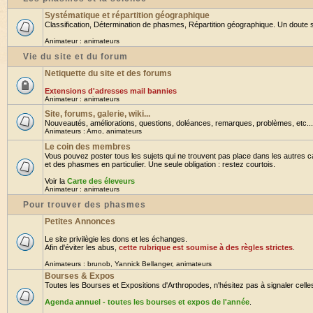
Systématique et répartition géographique
Classification, Détermination de phasmes, Répartition géographique. Un doute su
Animateur :
animateurs
Vie du site et du forum
Netiquette du site et des forums
Extensions d'adresses mail bannies
Animateur :
animateurs
Site, forums, galerie, wiki...
Nouveautés, améliorations, questions, doléances, remarques, problèmes, etc... B
Animateurs :
Arno
,
animateurs
Le coin des membres
Vous pouvez poster tous les sujets qui ne trouvent pas place dans les autres ca
et des phasmes en particulier. Une seule obligation : restez courtois.
Voir la
Carte des éleveurs
Animateur :
animateurs
Pour trouver des phasmes
Petites Annonces
Le site privilègie les dons et les échanges.
Afin d'éviter les abus,
cette rubrique est soumise à des règles strictes
.
Animateurs :
brunob
,
Yannick Bellanger
,
animateurs
Bourses & Expos
Toutes les Bourses et Expositions d'Arthropodes, n'hésitez pas à signaler celles 
Agenda annuel - toutes les bourses et expos de l'année
.