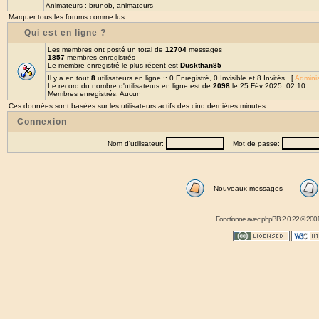
Animateurs :
brunob
,
animateurs
Marquer tous les forums comme lus
Qui est en ligne ?
Les membres ont posté un total de
12704
messages
1857
membres enregistrés
Le membre enregistré le plus récent est
Duskthan85
Il y a en tout
8
utilisateurs en ligne :: 0 Enregistré, 0 Invisible et 8 Invités [
Adminis
Le record du nombre d'utilisateurs en ligne est de
2098
le 25 Fév 2025, 02:10
Membres enregistrés: Aucun
Ces données sont basées sur les utilisateurs actifs des cinq dernières minutes
Connexion
Nom d'utilisateur:
Mot de passe:
Nouveaux messages
Fonctionne avec
phpBB
2.0.22 © 2001