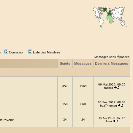
s
Connexion
Liste des Membres
Messages sans réponses
Sujets
Messages
Derniers Messages
06 Mai 2020, 09:55
454
2563
fasmid
05 Fév 2019, 08:38
150
868
baz74leman
15 Avr 2006, 07:17
24
24
 l'avenir.
Arno