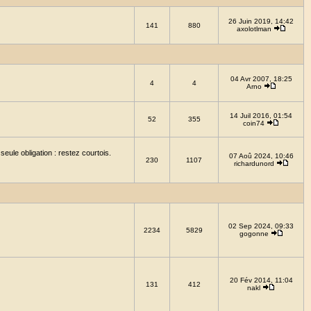
26 Juin 2019, 14:42
141
880
axolotlman
04 Avr 2007, 18:25
4
4
Arno
14 Juil 2016, 01:54
52
355
coin74
eule obligation : restez courtois.
07 Aoû 2024, 10:46
230
1107
richardunord
02 Sep 2024, 09:33
2234
5829
gogonne
20 Fév 2014, 11:04
131
412
nakl