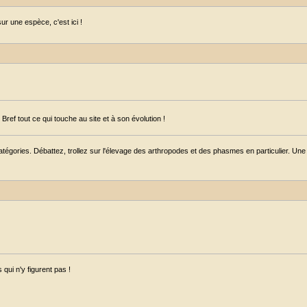
r une espèce, c'est ici !
ref tout ce qui touche au site et à son évolution !
égories. Débattez, trollez sur l'élevage des arthropodes et des phasmes en particulier. Une s
qui n'y figurent pas !