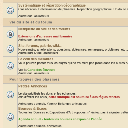
Systématique et répartition géographique
Classification, Détermination de phasmes, Répartition géographique. Un doute su
Animateur :
animateurs
Vie du site et du forum
Netiquette du site et des forums
Extensions d'adresses mail bannies
Animateur :
animateurs
Site, forums, galerie, wiki...
Nouveautés, améliorations, questions, doléances, remarques, problèmes, etc... B
Animateurs :
Arno
,
animateurs
Le coin des membres
Vous pouvez poster tous les sujets qui ne trouvent pas place dans les autres cat
Voir la
Carte des éleveurs
Animateur :
animateurs
Pour trouver des phasmes
Petites Annonces
Le site privilègie les dons et les échanges.
Afin d'éviter les abus,
cette rubrique est soumise à des règles strictes
.
Animateurs :
brunob
,
Yannick Bellanger
,
animateurs
Bourses & Expos
Toutes les Bourses et Expositions d'Arthropodes, n'hésitez pas à signaler celles 
Agenda annuel - toutes les bourses et expos de l'année
.
Animateurs :
brunob
,
animateurs