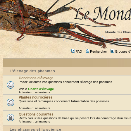
Monde des Phas
FAQ
Rechercher
Groupes d'u
L'élevage des phasmes
Conditions d'élevage
Posez ici toutes vos questions concernant l'élevage des phasmes.
Voir la
Charte d'élevage
Animateur :
animateurs
Plantes nourricières
Questions et remarques concernant l'alimentation des phasmes.
Animateur :
animateurs
Questions courantes
Retrouvez ici les questions de base qui se posent lors du démarrage d'un éleva
Animateur :
animateurs
Les phasmes et la science