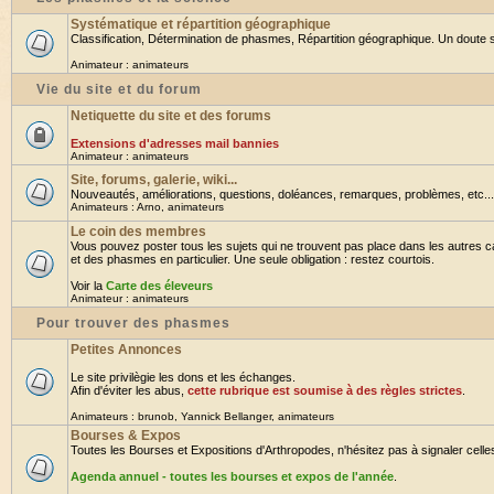
Systématique et répartition géographique
Classification, Détermination de phasmes, Répartition géographique. Un doute su
Animateur :
animateurs
Vie du site et du forum
Netiquette du site et des forums
Extensions d'adresses mail bannies
Animateur :
animateurs
Site, forums, galerie, wiki...
Nouveautés, améliorations, questions, doléances, remarques, problèmes, etc... B
Animateurs :
Arno
,
animateurs
Le coin des membres
Vous pouvez poster tous les sujets qui ne trouvent pas place dans les autres ca
et des phasmes en particulier. Une seule obligation : restez courtois.
Voir la
Carte des éleveurs
Animateur :
animateurs
Pour trouver des phasmes
Petites Annonces
Le site privilègie les dons et les échanges.
Afin d'éviter les abus,
cette rubrique est soumise à des règles strictes
.
Animateurs :
brunob
,
Yannick Bellanger
,
animateurs
Bourses & Expos
Toutes les Bourses et Expositions d'Arthropodes, n'hésitez pas à signaler celles 
Agenda annuel - toutes les bourses et expos de l'année
.