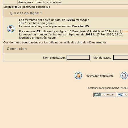
Animateurs :
brunob
,
animateurs
Marquer tous les forums comme lus
Qui est en ligne ?
Les membres ont posté un total de
12704
messages
1857
membres enregistrés
Le membre enregistré le plus récent est
Duskthan85
Il y a en tout
65
utilisateurs en ligne :: 0 Enregistré, 0 Invisible et 65 Invités [
Admi
Le record du nombre d'utilisateurs en ligne est de
2098
le 25 Fév 2025, 02:10
Membres enregistrés: Aucun
Ces données sont basées sur les utilisateurs actifs des cinq dernières minutes
Connexion
Nom d'utilisateur:
Mot de passe:
Nouveaux messages
Fonctionne avec
phpBB
2.0.22 © 2001