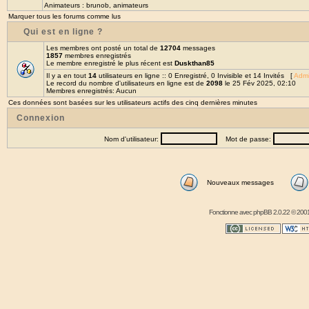
Animateurs :
brunob
,
animateurs
Marquer tous les forums comme lus
Qui est en ligne ?
Les membres ont posté un total de
12704
messages
1857
membres enregistrés
Le membre enregistré le plus récent est
Duskthan85
Il y a en tout
14
utilisateurs en ligne :: 0 Enregistré, 0 Invisible et 14 Invités [
Admi
Le record du nombre d'utilisateurs en ligne est de
2098
le 25 Fév 2025, 02:10
Membres enregistrés: Aucun
Ces données sont basées sur les utilisateurs actifs des cinq dernières minutes
Connexion
Nom d'utilisateur:
Mot de passe:
Nouveaux messages
Fonctionne avec
phpBB
2.0.22 © 2001