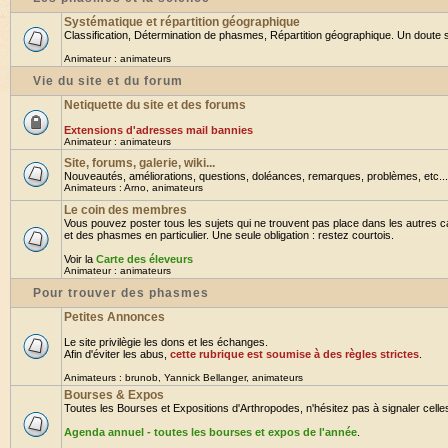
Systématique et répartition géographique
Classification, Détermination de phasmes, Répartition géographique. Un doute su
Animateur :
animateurs
Vie du site et du forum
Netiquette du site et des forums
Extensions d'adresses mail bannies
Animateur :
animateurs
Site, forums, galerie, wiki...
Nouveautés, améliorations, questions, doléances, remarques, problèmes, etc... B
Animateurs :
Arno
,
animateurs
Le coin des membres
Vous pouvez poster tous les sujets qui ne trouvent pas place dans les autres ca
et des phasmes en particulier. Une seule obligation : restez courtois.
Voir la
Carte des éleveurs
Animateur :
animateurs
Pour trouver des phasmes
Petites Annonces
Le site privilègie les dons et les échanges.
Afin d'éviter les abus,
cette rubrique est soumise à des règles strictes
.
Animateurs :
brunob
,
Yannick Bellanger
,
animateurs
Bourses & Expos
Toutes les Bourses et Expositions d'Arthropodes, n'hésitez pas à signaler celles 
Agenda annuel - toutes les bourses et expos de l'année
.