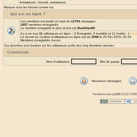
Animateurs :
brunob
,
animateurs
Marquer tous les forums comme lus
Qui est en ligne ?
Les membres ont posté un total de
12704
messages
1857
membres enregistrés
Le membre enregistré le plus récent est
Duskthan85
Il y a en tout
11
utilisateurs en ligne :: 0 Enregistré, 0 Invisible et 11 Invités [
Admin
Le record du nombre d'utilisateurs en ligne est de
2098
le 25 Fév 2025, 02:10
Membres enregistrés: Aucun
Ces données sont basées sur les utilisateurs actifs des cinq dernières minutes
Connexion
Nom d'utilisateur:
Mot de passe:
Nouveaux messages
Fonctionne avec
phpBB
2.0.22 © 2001