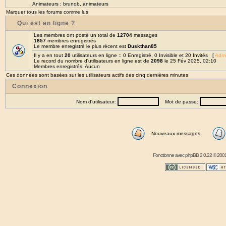
Animateurs :
brunob
,
animateurs
Marquer tous les forums comme lus
Qui est en ligne ?
Les membres ont posté un total de
12704
messages
1857
membres enregistrés
Le membre enregistré le plus récent est
Duskthan85
Il y a en tout
20
utilisateurs en ligne :: 0 Enregistré, 0 Invisible et 20 Invités [
Admi
Le record du nombre d'utilisateurs en ligne est de
2098
le 25 Fév 2025, 02:10
Membres enregistrés: Aucun
Ces données sont basées sur les utilisateurs actifs des cinq dernières minutes
Connexion
Nom d'utilisateur:
Mot de passe:
Nouveaux messages
Fonctionne avec
phpBB
2.0.22 © 2001