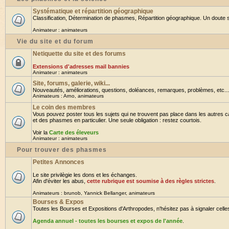
Systématique et répartition géographique
Classification, Détermination de phasmes, Répartition géographique. Un doute su
Animateur :
animateurs
Vie du site et du forum
Netiquette du site et des forums
Extensions d'adresses mail bannies
Animateur :
animateurs
Site, forums, galerie, wiki...
Nouveautés, améliorations, questions, doléances, remarques, problèmes, etc... B
Animateurs :
Arno
,
animateurs
Le coin des membres
Vous pouvez poster tous les sujets qui ne trouvent pas place dans les autres ca
et des phasmes en particulier. Une seule obligation : restez courtois.
Voir la
Carte des éleveurs
Animateur :
animateurs
Pour trouver des phasmes
Petites Annonces
Le site privilègie les dons et les échanges.
Afin d'éviter les abus,
cette rubrique est soumise à des règles strictes
.
Animateurs :
brunob
,
Yannick Bellanger
,
animateurs
Bourses & Expos
Toutes les Bourses et Expositions d'Arthropodes, n'hésitez pas à signaler celles 
Agenda annuel - toutes les bourses et expos de l'année
.