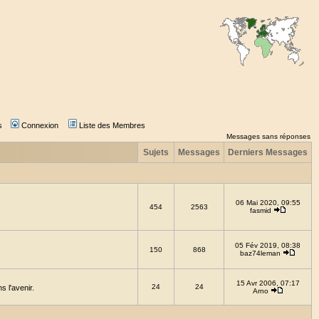
s
Connexion
Liste des Membres
Messages sans réponses
Sujets
Messages
Derniers Messages
06 Mai 2020, 09:55
454
2563
fasmid
05 Fév 2019, 08:38
150
868
baz74leman
15 Avr 2006, 07:17
24
24
 l'avenir.
Arno