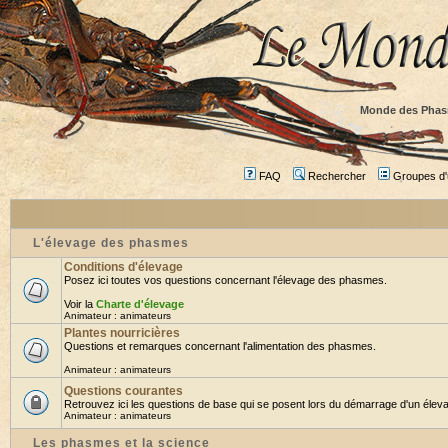
Monde des Phas
FAQ
Rechercher
Groupes d'u
L'élevage des phasmes
Conditions d'élevage
Posez ici toutes vos questions concernant l'élevage des phasmes.
Voir la
Charte d'élevage
Animateur :
animateurs
Plantes nourricières
Questions et remarques concernant l'alimentation des phasmes.
Animateur :
animateurs
Questions courantes
Retrouvez ici les questions de base qui se posent lors du démarrage d'un éleva
Animateur :
animateurs
Les phasmes et la science