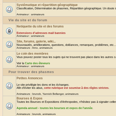
Systématique et répartition géographique
Classification, Détermination de phasmes, Répartition géographique. Un doute su
Animateur :
animateurs
Vie du site et du forum
Netiquette du site et des forums
Extensions d'adresses mail bannies
Animateur :
animateurs
Site, forums, galerie, wiki...
Nouveautés, améliorations, questions, doléances, remarques, problèmes, etc... B
Animateurs :
Arno
,
animateurs
Le coin des membres
Vous pouvez poster tous les sujets qui ne trouvent pas place dans les autres cat
Voir la
Carte des éleveurs
Animateur :
animateurs
Pour trouver des phasmes
Petites Annonces
Le site privilègie les dons et les échanges.
Afin d'éviter les abus,
cette rubrique est soumise à des règles strictes
.
Animateurs :
brunob
,
Yannick Bellanger
,
animateurs
Bourses & Expos
Toutes les Bourses et Expositions d'Arthropodes, n'hésitez pas à signaler celles 
Agenda annuel - toutes les bourses et expos de l'année
.
Animateurs :
brunob
,
animateurs