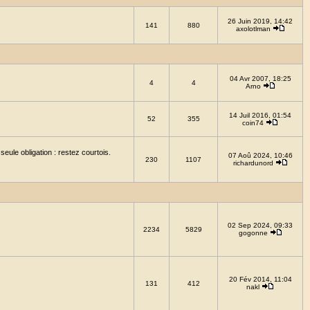
26 Juin 2019, 14:42
141
880
axolotlman
04 Avr 2007, 18:25
4
4
Arno
14 Juil 2016, 01:54
52
355
coin74
eule obligation : restez courtois.
07 Aoû 2024, 10:46
230
1107
richardunord
02 Sep 2024, 09:33
2234
5829
gogonne
20 Fév 2014, 11:04
131
412
nakl