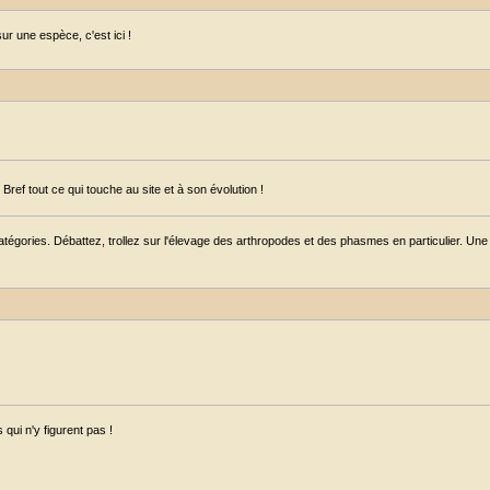
r une espèce, c'est ici !
ref tout ce qui touche au site et à son évolution !
égories. Débattez, trollez sur l'élevage des arthropodes et des phasmes en particulier. Une s
qui n'y figurent pas !