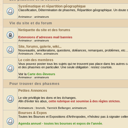
Systématique et répartition géographique
Classification, Détermination de phasmes, Répartition géographique. Un doute su
Animateur :
animateurs
Vie du site et du forum
Netiquette du site et des forums
Extensions d'adresses mail bannies
Animateur :
animateurs
Site, forums, galerie, wiki...
Nouveautés, améliorations, questions, doléances, remarques, problèmes, etc... B
Animateurs :
Arno
,
animateurs
Le coin des membres
Vous pouvez poster tous les sujets qui ne trouvent pas place dans les autres ca
et des phasmes en particulier. Une seule obligation : restez courtois.
Voir la
Carte des éleveurs
Animateur :
animateurs
Pour trouver des phasmes
Petites Annonces
Le site privilègie les dons et les échanges.
Afin d'éviter les abus,
cette rubrique est soumise à des règles strictes
.
Animateurs :
brunob
,
Yannick Bellanger
,
animateurs
Bourses & Expos
Toutes les Bourses et Expositions d'Arthropodes, n'hésitez pas à signaler celles 
Agenda annuel - toutes les bourses et expos de l'année
.