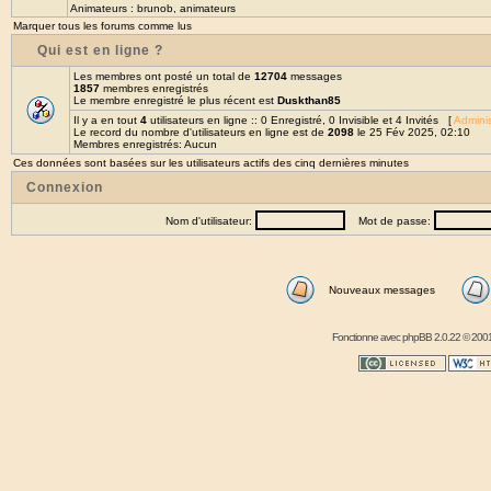
Animateurs :
brunob
,
animateurs
Marquer tous les forums comme lus
Qui est en ligne ?
Les membres ont posté un total de
12704
messages
1857
membres enregistrés
Le membre enregistré le plus récent est
Duskthan85
Il y a en tout
4
utilisateurs en ligne :: 0 Enregistré, 0 Invisible et 4 Invités [
Adminis
Le record du nombre d'utilisateurs en ligne est de
2098
le 25 Fév 2025, 02:10
Membres enregistrés: Aucun
Ces données sont basées sur les utilisateurs actifs des cinq dernières minutes
Connexion
Nom d'utilisateur:
Mot de passe:
Nouveaux messages
Fonctionne avec
phpBB
2.0.22 © 2001