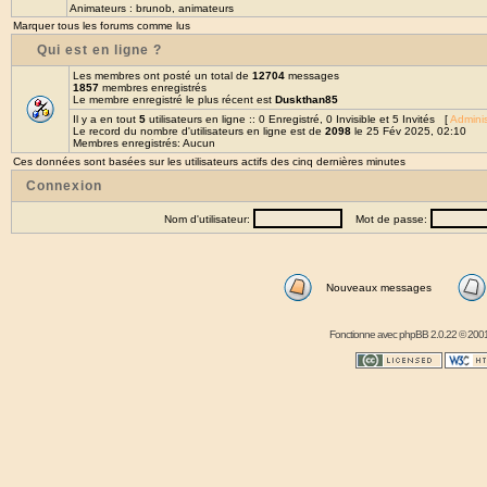
Animateurs :
brunob
,
animateurs
Marquer tous les forums comme lus
Qui est en ligne ?
Les membres ont posté un total de
12704
messages
1857
membres enregistrés
Le membre enregistré le plus récent est
Duskthan85
Il y a en tout
5
utilisateurs en ligne :: 0 Enregistré, 0 Invisible et 5 Invités [
Adminis
Le record du nombre d'utilisateurs en ligne est de
2098
le 25 Fév 2025, 02:10
Membres enregistrés: Aucun
Ces données sont basées sur les utilisateurs actifs des cinq dernières minutes
Connexion
Nom d'utilisateur:
Mot de passe:
Nouveaux messages
Fonctionne avec
phpBB
2.0.22 © 2001