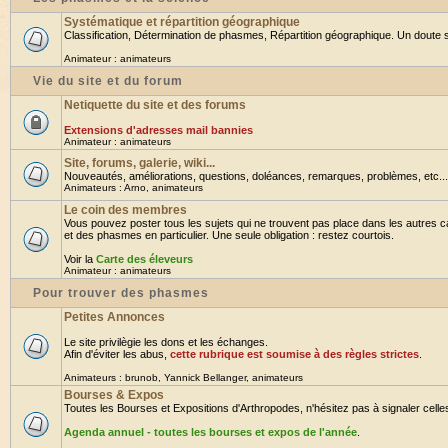
Systématique et répartition géographique
Classification, Détermination de phasmes, Répartition géographique. Un doute su
Animateur :
animateurs
Vie du site et du forum
Netiquette du site et des forums
Extensions d'adresses mail bannies
Animateur :
animateurs
Site, forums, galerie, wiki...
Nouveautés, améliorations, questions, doléances, remarques, problèmes, etc... B
Animateurs :
Arno
,
animateurs
Le coin des membres
Vous pouvez poster tous les sujets qui ne trouvent pas place dans les autres ca
et des phasmes en particulier. Une seule obligation : restez courtois.
Voir la
Carte des éleveurs
Animateur :
animateurs
Pour trouver des phasmes
Petites Annonces
Le site privilègie les dons et les échanges.
Afin d'éviter les abus,
cette rubrique est soumise à des règles strictes
.
Animateurs :
brunob
,
Yannick Bellanger
,
animateurs
Bourses & Expos
Toutes les Bourses et Expositions d'Arthropodes, n'hésitez pas à signaler celles 
Agenda annuel - toutes les bourses et expos de l'année
.