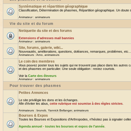
Systématique et répartition géographique
Classification, Détermination de phasmes, Répartition géographique. Un doute su
Animateur :
animateurs
Vie du site et du forum
Netiquette du site et des forums
Extensions d'adresses mail bannies
Animateur :
animateurs
Site, forums, galerie, wiki...
Nouveautés, améliorations, questions, doléances, remarques, problèmes, etc... B
Animateurs :
Arno
,
animateurs
Le coin des membres
Vous pouvez poster tous les sujets qui ne trouvent pas place dans les autres ca
et des phasmes en particulier. Une seule obligation : restez courtois.
Voir la
Carte des éleveurs
Animateur :
animateurs
Pour trouver des phasmes
Petites Annonces
Le site privilègie les dons et les échanges.
Afin d'éviter les abus,
cette rubrique est soumise à des règles strictes
.
Animateurs :
brunob
,
Yannick Bellanger
,
animateurs
Bourses & Expos
Toutes les Bourses et Expositions d'Arthropodes, n'hésitez pas à signaler celles 
Agenda annuel - toutes les bourses et expos de l'année
.