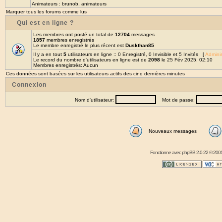
Animateurs :
brunob
,
animateurs
Marquer tous les forums comme lus
Qui est en ligne ?
Les membres ont posté un total de
12704
messages
1857
membres enregistrés
Le membre enregistré le plus récent est
Duskthan85
Il y a en tout
5
utilisateurs en ligne :: 0 Enregistré, 0 Invisible et 5 Invités [
Adminis
Le record du nombre d'utilisateurs en ligne est de
2098
le 25 Fév 2025, 02:10
Membres enregistrés: Aucun
Ces données sont basées sur les utilisateurs actifs des cinq dernières minutes
Connexion
Nom d'utilisateur:
Mot de passe:
Nouveaux messages
Fonctionne avec
phpBB
2.0.22 © 2001