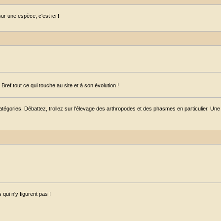
r une espèce, c'est ici !
ref tout ce qui touche au site et à son évolution !
égories. Débattez, trollez sur l'élevage des arthropodes et des phasmes en particulier. Une s
qui n'y figurent pas !