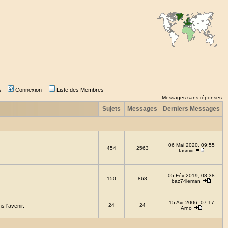
s
Connexion
Liste des Membres
Messages sans réponses
Sujets
Messages
Derniers Messages
06 Mai 2020, 09:55
454
2563
fasmid
05 Fév 2019, 08:38
150
868
baz74leman
15 Avr 2006, 07:17
24
24
 l'avenir.
Arno