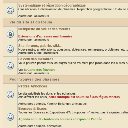
Systématique et répartition géographique
Classification, Détermination de phasmes, Répartition géographique. Un doute su
Animateur :
animateurs
Vie du site et du forum
Netiquette du site et des forums
Extensions d'adresses mail bannies
Animateur :
animateurs
Site, forums, galerie, wiki...
Nouveautés, améliorations, questions, doléances, remarques, problèmes, etc... B
Animateurs :
Arno
,
animateurs
Le coin des membres
Vous pouvez poster tous les sujets qui ne trouvent pas place dans les autres cat
Voir la
Carte des éleveurs
Animateur :
animateurs
Pour trouver des phasmes
Petites Annonces
Le site privilègie les dons et les échanges.
Afin d'éviter les abus,
cette rubrique est soumise à des règles strictes
.
Animateurs :
brunob
,
Yannick Bellanger
,
animateurs
Bourses & Expos
Toutes les Bourses et Expositions d'Arthropodes, n'hésitez pas à signaler celles 
Agenda annuel - toutes les bourses et expos de l'année
.
Animateurs :
brunob
,
animateurs