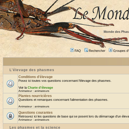
Monde des Phas
FAQ
Rechercher
Groupes d'u
L'élevage des phasmes
Conditions d'élevage
Posez ici toutes vos questions concernant l'élevage des phasmes.
Voir la
Charte d'élevage
Animateur :
animateurs
Plantes nourricières
Questions et remarques concernant l'alimentation des phasmes.
Animateur :
animateurs
Questions courantes
Retrouvez ici les questions de base qui se posent lors du démarrage d'un éleva
Animateur :
animateurs
Les phasmes et la science