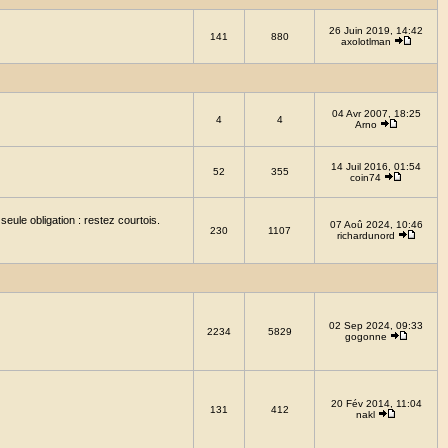
26 Juin 2019, 14:42
141
880
axolotlman
04 Avr 2007, 18:25
4
4
Arno
14 Juil 2016, 01:54
52
355
coin74
eule obligation : restez courtois.
07 Aoû 2024, 10:46
230
1107
richardunord
02 Sep 2024, 09:33
2234
5829
gogonne
20 Fév 2014, 11:04
131
412
nakl