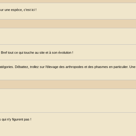
r une espèce, c'est ici !
ref tout ce qui touche au site et à son évolution !
égories. Débattez, trollez sur l'élevage des arthropodes et des phasmes en particulier. Une s
qui n'y figurent pas !