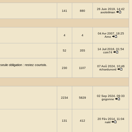
26 Juin 2019, 14:42
141
880
axolotlman
04 Avr 2007, 18:25
4
4
Arno
14 Juil 2016, 01:54
52
355
coin74
eule obligation : restez courtois.
07 Aoû 2024, 10:46
230
1107
richardunord
02 Sep 2024, 09:33
2234
5829
gogonne
20 Fév 2014, 11:04
131
412
nakl