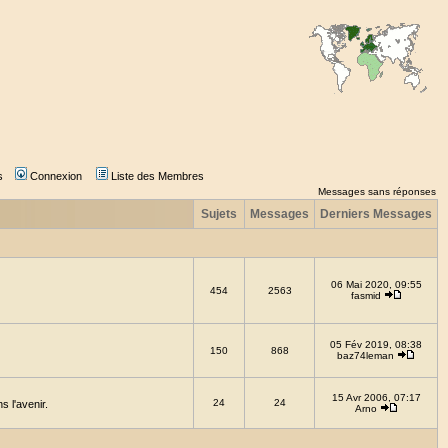
s
Connexion
Liste des Membres
Messages sans réponses
Sujets
Messages
Derniers Messages
06 Mai 2020, 09:55
454
2563
fasmid
05 Fév 2019, 08:38
150
868
baz74leman
15 Avr 2006, 07:17
24
24
 l'avenir.
Arno