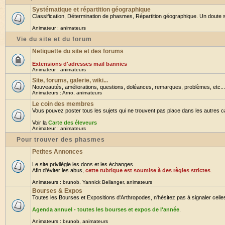
Systématique et répartition géographique
Classification, Détermination de phasmes, Répartition géographique. Un doute su
Animateur :
animateurs
Vie du site et du forum
Netiquette du site et des forums
Extensions d'adresses mail bannies
Animateur :
animateurs
Site, forums, galerie, wiki...
Nouveautés, améliorations, questions, doléances, remarques, problèmes, etc... B
Animateurs :
Arno
,
animateurs
Le coin des membres
Vous pouvez poster tous les sujets qui ne trouvent pas place dans les autres cat
Voir la
Carte des éleveurs
Animateur :
animateurs
Pour trouver des phasmes
Petites Annonces
Le site privilègie les dons et les échanges.
Afin d'éviter les abus,
cette rubrique est soumise à des règles strictes
.
Animateurs :
brunob
,
Yannick Bellanger
,
animateurs
Bourses & Expos
Toutes les Bourses et Expositions d'Arthropodes, n'hésitez pas à signaler celles 
Agenda annuel - toutes les bourses et expos de l'année
.
Animateurs :
brunob
,
animateurs