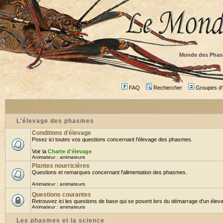
Monde des Phas
FAQ
Rechercher
Groupes d'u
L'élevage des phasmes
Conditions d'élevage
Posez ici toutes vos questions concernant l'élevage des phasmes.
Voir la
Charte d'élevage
Animateur :
animateurs
Plantes nourricières
Questions et remarques concernant l'alimentation des phasmes.
Animateur :
animateurs
Questions courantes
Retrouvez ici les questions de base qui se posent lors du démarrage d'un éleva
Animateur :
animateurs
Les phasmes et la science